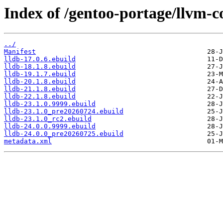
Index of /gentoo-portage/llvm-co
../
Manifest
lldb-17.0.6.ebuild
lldb-18.1.8.ebuild
lldb-19.1.7.ebuild
lldb-20.1.8.ebuild
lldb-21.1.8.ebuild
lldb-22.1.8.ebuild
lldb-23.1.0.9999.ebuild
lldb-23.1.0_pre20260724.ebuild
lldb-23.1.0_rc2.ebuild
lldb-24.0.0.9999.ebuild
lldb-24.0.0_pre20260725.ebuild
metadata.xml