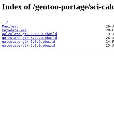
Index of /gentoo-portage/sci-cal
../
Manifest
metadata.xml
qalculate-gtk-5.10.0.ebuild
qalculate-gtk-5.12.0.ebuild
qalculate-gtk-5.8.2.ebuild
qalculate-gtk-5.9.0.ebuild