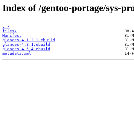
Index of /gentoo-portage/sys-pro
../
files/
Manifest
glances-4.1.2.1.ebuild
glances-4.3.1.ebuild
glances-4.5.4.ebuild
metadata.xml