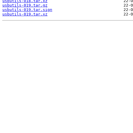
usbutils-018.tar.xz
usbutils-019.tar.gz
usbutils-019.tar.sign
usbutils-019.tar.xz