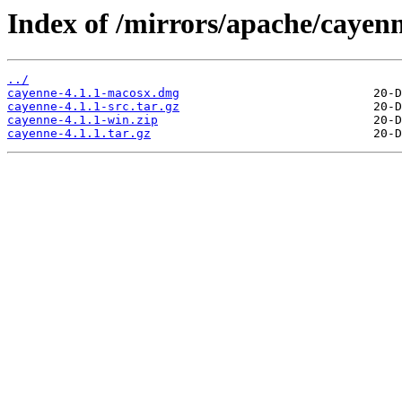
Index of /mirrors/apache/cayenn
../
cayenne-4.1.1-macosx.dmg
cayenne-4.1.1-src.tar.gz
cayenne-4.1.1-win.zip
cayenne-4.1.1.tar.gz