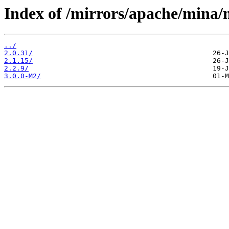
Index of /mirrors/apache/mina/
../
2.0.31/
2.1.15/
2.2.9/
3.0.0-M2/